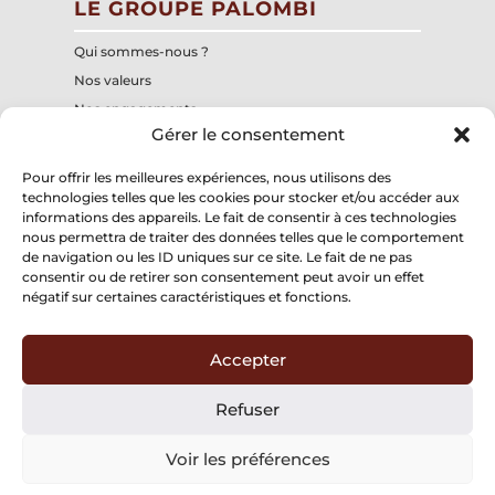
LE GROUPE PALOMBI
Qui sommes-nous ?
Nos valeurs
Nos engagements
Gérer le consentement
Notre centre de formation interne
Nos structures
Pour offrir les meilleures expériences, nous utilisons des
technologies telles que les cookies pour stocker et/ou accéder aux
informations des appareils. Le fait de consentir à ces technologies
Groupe Palombi
nous permettra de traiter des données telles que le comportement
197, chemin du Mitan
de navigation ou les ID uniques sur ce site. Le fait de ne pas
84300 CAVAILLON
consentir ou de retirer son consentement peut avoir un effet
négatif sur certaines caractéristiques et fonctions.
Accepter
Mentions légales
Refuser
Politique de confidentialité
Voir les préférences