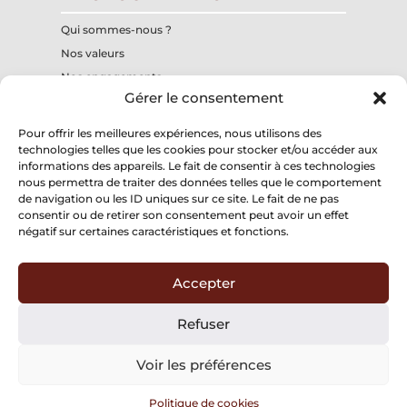
Qui sommes-nous ?
Nos valeurs
Nos engagements
Gérer le consentement
Notre centre de formation interne
Nos structures
Pour offrir les meilleures expériences, nous utilisons des
technologies telles que les cookies pour stocker et/ou accéder aux
informations des appareils. Le fait de consentir à ces technologies
Groupe Palombi
nous permettra de traiter des données telles que le comportement
197, chemin du Mitan
de navigation ou les ID uniques sur ce site. Le fait de ne pas
84300 CAVAILLON
consentir ou de retirer son consentement peut avoir un effet
négatif sur certaines caractéristiques et fonctions.
Accepter
Mentions légales
Refuser
Politique de confidentialité
Voir les préférences
Politique de cookies