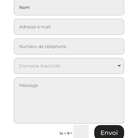
Envoi
=
14 + 9