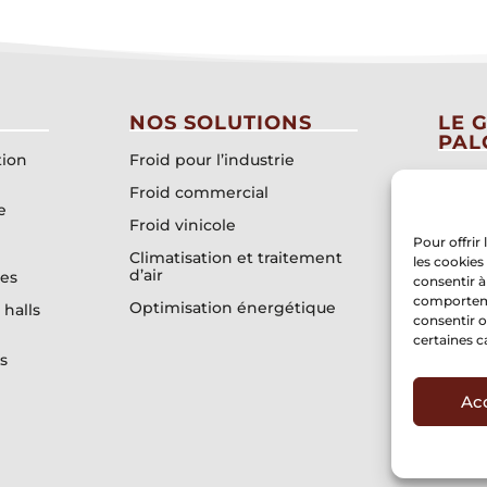
NOS SOLUTIONS
LE 
PAL
tion
Froid pour l’industrie
Qui s
Froid commercial
e
Nos va
Froid vinicole
Pour offrir
Nos e
Climatisation et traitement
les cookies
d’air
es
Notre
consentir à
inter
comportemen
Optimisation énergétique
 halls
consentir o
Nos st
certaines c
s
Ac