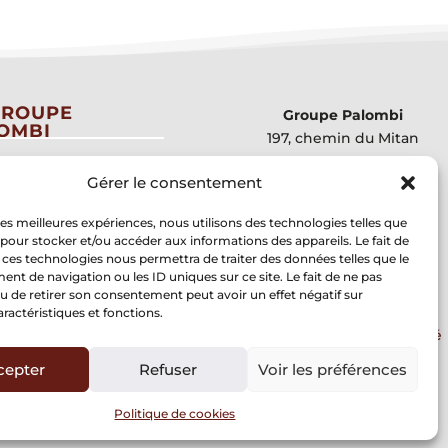
GROUPE
Groupe Palombi
OMBI
197, chemin du Mitan
84300 CAVAILLON
ommes-nous ?
Gérer le consentement
leurs
 les meilleures expériences, nous utilisons des technologies telles que
ngagements
 pour stocker et/ou accéder aux informations des appareils. Le fait de
 centre de formation
 ces technologies nous permettra de traiter des données telles que le
ne
t de navigation ou les ID uniques sur ce site. Le fait de ne pas
u de retirer son consentement peut avoir un effet négatif sur
ructures
Mentions légales
aractéristiques et fonctions.
Politique de confidentialité
cepter
Refuser
Voir les préférences
Politique de cookies