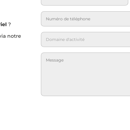
iel
?
via notre