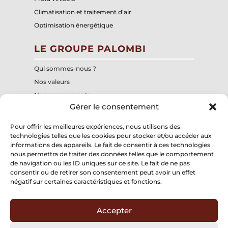
Climatisation et traitement d’air
Optimisation énergétique
LE GROUPE PALOMBI
Qui sommes-nous ?
Nos valeurs
Nos engagements
Gérer le consentement
Notre centre de formation interne
Nos structures
Pour offrir les meilleures expériences, nous utilisons des
technologies telles que les cookies pour stocker et/ou accéder aux
informations des appareils. Le fait de consentir à ces technologies
Groupe Palombi
nous permettra de traiter des données telles que le comportement
197, chemin du Mitan
de navigation ou les ID uniques sur ce site. Le fait de ne pas
84300 CAVAILLON
consentir ou de retirer son consentement peut avoir un effet
négatif sur certaines caractéristiques et fonctions.
Accepter