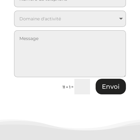
Envoi
=
11 + 1