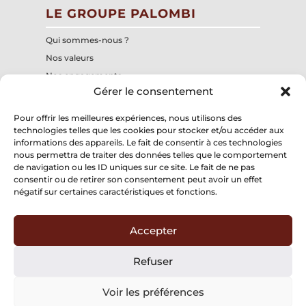
LE GROUPE PALOMBI
Qui sommes-nous ?
Nos valeurs
Nos engagements
Gérer le consentement
Notre centre de formation interne
Nos structures
Pour offrir les meilleures expériences, nous utilisons des
technologies telles que les cookies pour stocker et/ou accéder aux
informations des appareils. Le fait de consentir à ces technologies
Groupe Palombi
nous permettra de traiter des données telles que le comportement
197, chemin du Mitan
de navigation ou les ID uniques sur ce site. Le fait de ne pas
84300 CAVAILLON
consentir ou de retirer son consentement peut avoir un effet
négatif sur certaines caractéristiques et fonctions.
Accepter
Mentions légales
Refuser
Politique de confidentialité
Voir les préférences